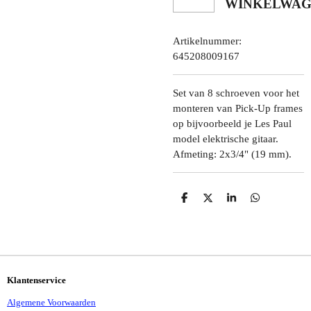
WINKELWA
Artikelnummer:
645208009167
Set van 8 schroeven voor het
monteren van Pick-Up frames
op bijvoorbeeld je Les Paul
model elektrische gitaar.
Afmeting:
2x3/4" (19 mm).
D
D
S
D
E
E
H
E
L
E
A
L
E
L
R
E
N
E
N
Klantenservice
Algemene Voorwaarden