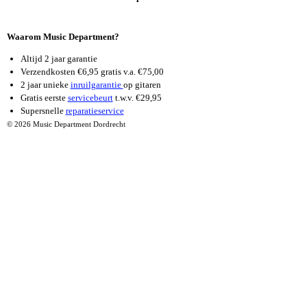
M
Waarom Music Department?
Altijd 2 jaar garantie
Verzendkosten €6,95 gratis v.a. €75,00
2 jaar unieke
inruilgarantie
op gitaren
Gratis eerste
servicebeurt
t.w.v. €29,95
Supersnelle
reparatieservice
© 2026 Music Department Dordrecht