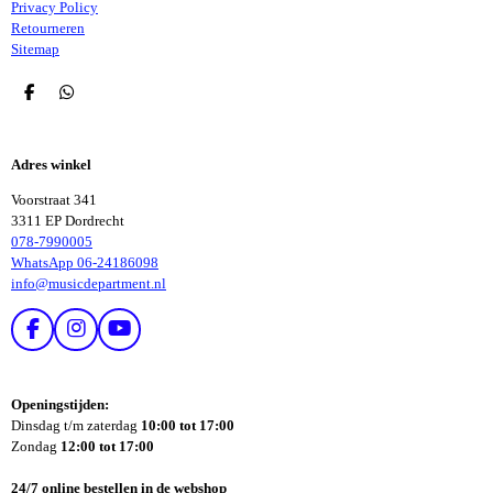
Privacy Policy
Retourneren
Sitemap
D
D
E
E
L
L
E
E
Adres winkel
N
N
Voorstraat 341
3311 EP Dordrecht
078-7990005
WhatsApp 06-24186098
info@musicdepartment.nl
F
I
Y
A
N
O
C
S
U
E
T
T
Openingstijden:
B
A
U
Dinsdag t/m zaterdag
10:00 tot 17:00
O
G
B
Zondag
12:00 tot 17:00
O
R
E
K
A
24/7 online bestellen in de webshop