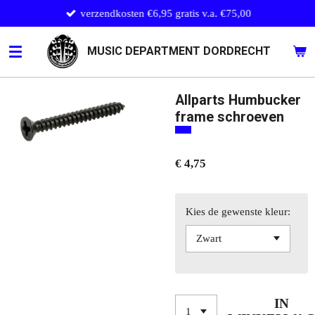
verzendkosten €6,95 gratis v.a. €75,00
Ga
direct
naar
MUSIC DEPARTMENT DORDRECHT
de
hoofdinhoud
Allparts Humbucker
frame schroeven
€ 4,75
Kies de gewenste kleur:
IN