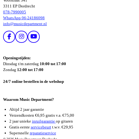
Voorstraat 341
3311 EP Dordrecht
078-7990005
WhatsApp 06-24186098
info@musicdepartment.nl
F
I
Y
A
N
O
C
S
U
E
T
T
Openingstijden:
B
A
U
Dinsdag t/m zaterdag
10:00 tot 17:00
O
G
B
Zondag
12:00 tot 17:00
O
R
E
K
A
24/7 online bestellen in de webshop
M
Waarom Music Department?
Altijd 2 jaar garantie
Verzendkosten €6,95 gratis v.a. €75,00
2 jaar unieke
inruilgarantie
op gitaren
Gratis eerste
servicebeurt
t.w.v. €29,95
Supersnelle
reparatieservice