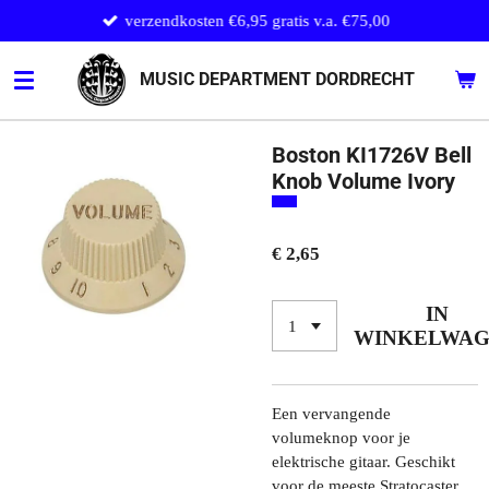
verzendkosten €6,95 gratis v.a. €75,00
Ga
direct
naar
MUSIC DEPARTMENT DORDRECHT
de
hoofdinhoud
Boston KI1726V Bell
Knob Volume Ivory
€ 2,65
IN
WINKELWA
Een vervangende
volumeknop voor je
elektrische gitaar. Geschikt
voor de meeste Stratocaster