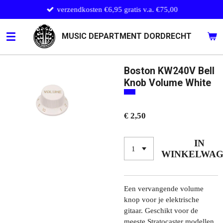
verzendkosten €6,95 gratis v.a. €75,00
Ga
direct
naar
MUSIC DEPARTMENT DORDRECHT
de
hoofdinhoud
Boston KW240V Bell
Knob Volume White
€ 2,50
IN
WINKELWA
Een vervangende volume
knop voor je elektrische
gitaar. Geschikt voor de
meeste Stratocaster modellen.