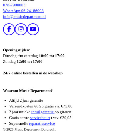
078-7990005
WhatsApp 06-24186098
info@musicdepartment.nl
F
I
Y
A
N
O
C
S
U
E
T
T
Openingstijden:
B
A
U
Dinsdag t/m zaterdag
10:00 tot 17:00
O
G
B
Zondag
12:00 tot 17:00
O
R
E
K
A
24/7 online bestellen in de webshop
M
Waarom Music Department?
Altijd 2 jaar garantie
Verzendkosten €6,95 gratis v.a. €75,00
2 jaar unieke
inruilgarantie
op gitaren
Gratis eerste
servicebeurt
t.w.v. €29,95
Supersnelle
reparatieservice
© 2026 Music Department Dordrecht