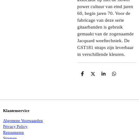
power cultuur van eind jaren
60, begin jaren 70. Voor de
fabricage van deze serie
gitaarbanden is gebruik
gemaakt van de zogenaamde
Jacquard weeftechniek. De
GST181 straps zijn leverbaar
in verschillende kleuren.
D
D
S
D
E
E
H
E
L
E
A
L
E
L
R
E
N
E
N
Klantenservice
Algemene Voorwaarden
Privacy Policy
Retourneren
Sitemap