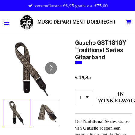
verzendkosten €6,95 gratis v.a. €75,00
Ga
direct
naar
MUSIC DEPARTMENT DORDRECHT
de
hoofdinhoud
Gaucho GST181GY
Traditional Series
Gitaarband
€ 19,95
IN
WINKELWA
De
Traditional Series
straps
van
Gaucho
roepen een
associatie op met de flower