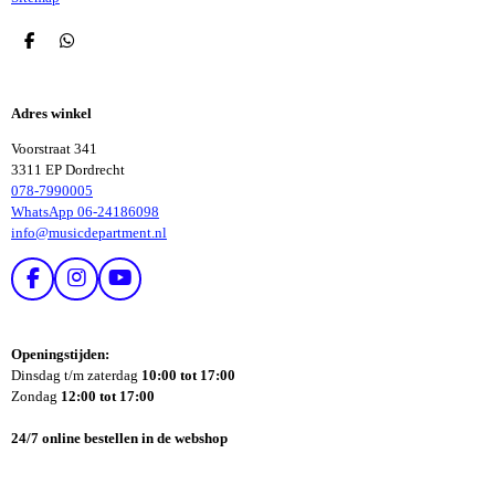
D
D
E
E
L
L
E
E
Adres winkel
N
N
Voorstraat 341
3311 EP Dordrecht
078-7990005
WhatsApp 06-24186098
info@musicdepartment.nl
F
I
Y
A
N
O
C
S
U
E
T
T
Openingstijden:
B
A
U
Dinsdag t/m zaterdag
10:00 tot 17:00
O
G
B
Zondag
12:00 tot 17:00
O
R
E
K
A
24/7 online bestellen in de webshop
M