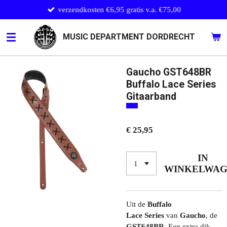
verzendkosten €6,95 gratis v.a. €75,00
Ga
direct
naar
MUSIC DEPARTMENT DORDRECHT
de
hoofdinhoud
Gaucho GST648BR
Buffalo Lace Series
Gitaarband
€ 25,95
IN
WINKELWA
Uit de
Buffalo
Lace
Series
van
Gaucho
, de
GST648BR.
Een extra dik