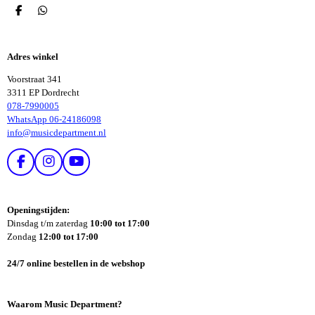
D
D
E
E
L
L
E
E
Adres winkel
N
N
Voorstraat 341
3311 EP Dordrecht
078-7990005
WhatsApp 06-24186098
info@musicdepartment.nl
F
I
Y
A
N
O
C
S
U
E
T
T
Openingstijden:
B
A
U
Dinsdag t/m zaterdag
10:00 tot 17:00
O
G
B
Zondag
12:00 tot 17:00
O
R
E
K
A
24/7 online bestellen in de webshop
M
Waarom Music Department?