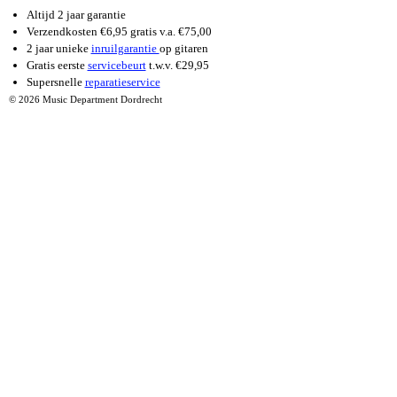
Altijd 2 jaar garantie
Verzendkosten €6,95 gratis v.a. €75,00
2 jaar unieke
inruilgarantie
op gitaren
Gratis eerste
servicebeurt
t.w.v. €29,95
Supersnelle
reparatieservice
© 2026 Music Department Dordrecht