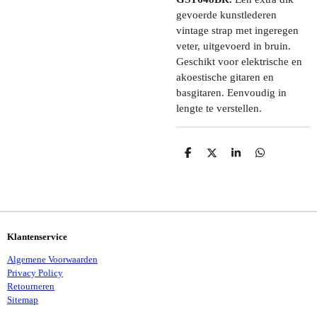
gevoerde kunstlederen
vintage strap met ingeregen
veter, uitgevoerd in bruin.
Geschikt voor elektrische en
akoestische gitaren en
basgitaren. Eenvoudig in
lengte te verstellen.
D
D
S
D
E
E
H
E
L
E
A
L
E
L
R
E
N
E
N
Klantenservice
Algemene Voorwaarden
Privacy Policy
Retourneren
Sitemap