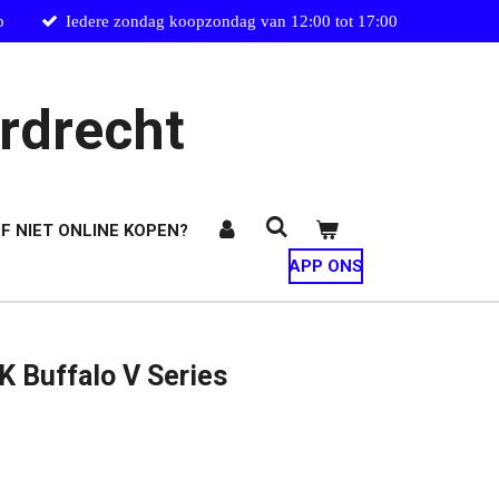
p
Iedere zondag koopzondag van 12:00 tot 17:00
rdrecht
F NIET ONLINE KOPEN?
APP ONS
 Buffalo V Series