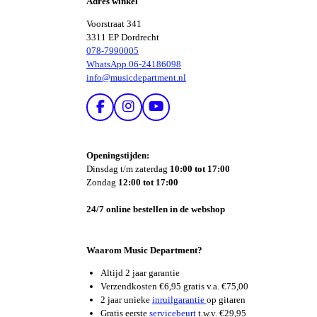
Adres winkel
N
Voorstraat 341
3311 EP Dordrecht
078-7990005
WhatsApp 06-24186098
info@musicdepartment.nl
F
I
Y
A
N
O
C
S
U
E
T
T
Openingstijden:
B
A
U
Dinsdag t/m zaterdag
10:00 tot 17:00
O
G
B
Zondag
12:00 tot 17:00
O
R
E
K
A
24/7 online bestellen in de webshop
M
Waarom Music Department?
Altijd 2 jaar garantie
Verzendkosten €6,95 gratis v.a. €75,00
2 jaar unieke
inruilgarantie
op gitaren
Gratis eerste
servicebeurt
t.w.v. €29,95