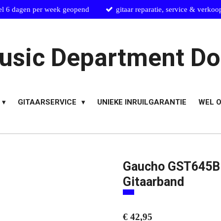
el 6 dagen per week geopend
gitaar reparatie, service & verkoo
usic Department Do
GITAARSERVICE
UNIEKE INRUILGARANTIE
WEL O
Gaucho GST645BK
Gitaarband
€ 42,95