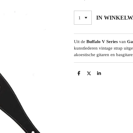
IN WINKEL
Uit de
Buffalo V
Series
van
Ga
kunstlederen vintage strap uitg
akoestische gitaren en basgitare
D
D
S
E
E
H
L
E
A
E
L
R
N
E