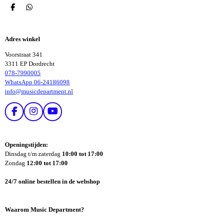
D
D
E
E
L
L
E
E
Adres winkel
N
N
Voorstraat 341
3311 EP Dordrecht
078-7990005
WhatsApp 06-24186098
info@musicdepartment.nl
F
I
Y
A
N
O
C
S
U
E
T
T
Openingstijden:
B
A
U
Dinsdag t/m zaterdag
10:00 tot 17:00
O
G
B
Zondag
12:00 tot 17:00
O
R
E
K
A
24/7 online bestellen in de webshop
M
Waarom Music Department?