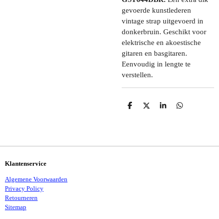
gevoerde kunstlederen
vintage strap uitgevoerd in
donkerbruin. Geschikt voor
elektrische en akoestische
gitaren en basgitaren.
Eenvoudig in lengte te
verstellen.
D
D
S
D
E
E
H
E
L
E
A
L
E
L
R
E
N
E
N
Klantenservice
Algemene Voorwaarden
Privacy Policy
Retourneren
Sitemap