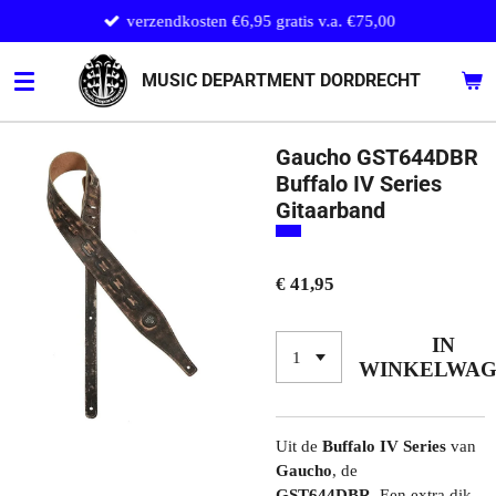
verzendkosten €6,95 gratis v.a. €75,00
Ga
direct
naar
MUSIC DEPARTMENT DORDRECHT
de
hoofdinhoud
Gaucho GST644DBR
Buffalo IV Series
Gitaarband
€ 41,95
IN
WINKELWA
Uit de
Buffalo IV
Series
van
Gaucho
, de
GST644DBR.
Een extra dik