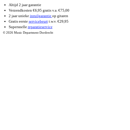
Altijd 2 jaar garantie
Verzendkosten €6,95 gratis v.a. €75,00
2 jaar unieke
inruilgarantie
op gitaren
Gratis eerste
servicebeurt
t.w.v. €29,95
Supersnelle
reparatieservice
© 2026 Music Department Dordrecht