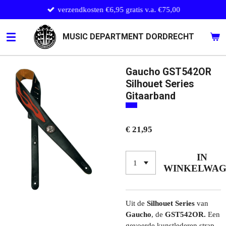
verzendkosten €6,95 gratis v.a. €75,00
Ga
direct
naar
MUSIC DEPARTMENT DORDRECHT
de
hoofdinhoud
Gaucho GST542OR
Silhouet Series
Gitaarband
€ 21,95
IN
WINKELWA
Uit de
Silhouet Series
van
Gaucho
, de
GST542OR.
Een
gevoerde kunstlederen strap