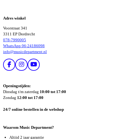
E
E
L
L
E
E
Adres winkel
N
N
Voorstraat 341
3311 EP Dordrecht
078-7990005
WhatsApp 06-24186098
info@musicdepartment.nl
F
I
Y
A
N
O
C
S
U
E
T
T
Openingstijden:
B
A
U
Dinsdag t/m zaterdag
10:00 tot 17:00
O
G
B
Zondag
12:00 tot 17:00
O
R
E
K
A
24/7 online bestellen in de webshop
M
Waarom Music Department?
Altijd 2 jaar garantie