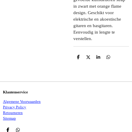
in zwart met orange flame
design. Geschikt voor
elektrische en akoestische
gitaren en basgitaren.
Eenvoudig in lengte te
verstellen.
D
D
S
D
E
E
H
E
L
E
A
L
E
L
R
E
N
E
N
Klantenservice
Algemene Voorwaarden
Privacy Policy
Retourneren
Sitemap
D
D