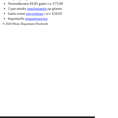
Verzendkosten €6,95 gratis v.a. €75,00
2 jaar unieke
inruilgarantie
op gitaren
Gratis eerste
servicebeurt
t.w.v. €29,95
Supersnelle
reparatieservice
© 2026 Music Department Dordrecht