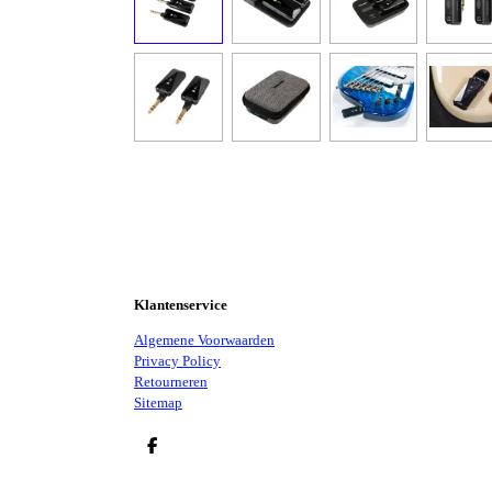
Klantenservice
Algemene Voorwaarden
Privacy Policy
Retourneren
Sitemap
D
E
L