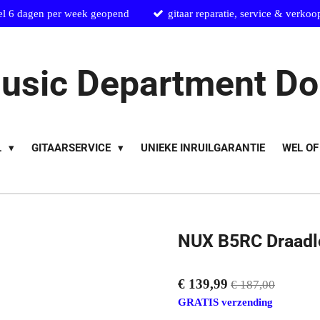
el 6 dagen per week geopend
gitaar reparatie, service & verkoo
usic Department Do
L
GITAARSERVICE
UNIEKE INRUILGARANTIE
WEL OF
NUX B5RC Draadl
€ 139,99
€ 187,00
GRATIS verzending