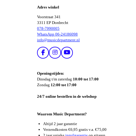
E
Adres winkel
N
Voorstraat 341
3311 EP Dordrecht
078-7990005
WhatsApp 06-24186098
info@musicdepartment.nl
F
I
Y
A
N
O
C
S
U
E
T
T
Openingstijden:
B
A
U
Dinsdag t/m zaterdag
10:00 tot 17:00
O
G
B
Zondag
12:00 tot 17:00
O
R
E
K
A
24/7 online bestellen in de webshop
M
Waarom Music Department?
Altijd 2 jaar garantie
Verzendkosten €6,95 gratis v.a. €75,00
2 jaar unieke
inruilgarantie
op gitaren