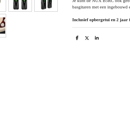
Je kunt de NUX B5RC ook gebru
basgitaren met een ingebouwd 
Inclusief opbergetui en 2 jaar 
D
D
S
E
E
H
L
E
A
E
L
R
N
E