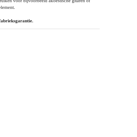
iken voor bijvoorbeeld akoestische gitaren of
element.
fabrieksgarantie.