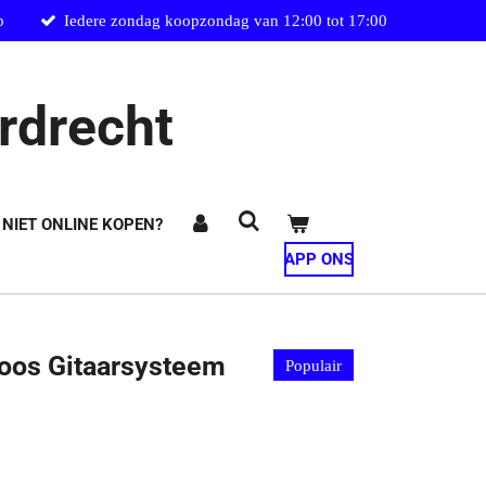
p
Iedere zondag koopzondag van 12:00 tot 17:00
rdrecht
 NIET ONLINE KOPEN?
APP ONS
oos Gitaarsysteem
Populair