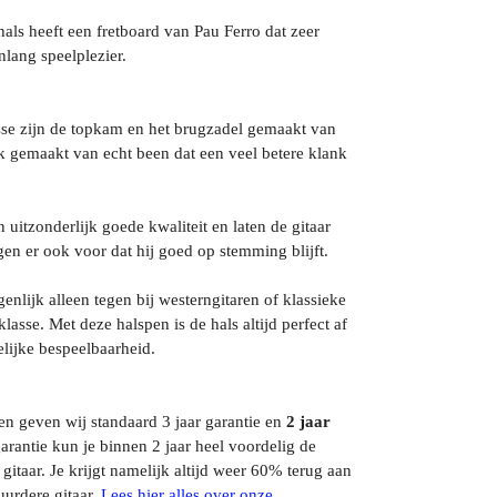
ls heeft een fretboard van Pau Ferro dat zeer
enlang speelplezier.
lasse zijn de topkam en het brugzadel gemaakt van
k gemaakt van echt been dat een veel betere klank
uitzonderlijk goede kwaliteit en laten de gitaar
en er ook voor dat hij goed op stemming blijft.
enlijk alleen tegen bij westerngitaren of klassieke
klasse. Met deze halspen is de hals altijd perfect af
gelijke bespeelbaarheid.
ren geven wij standaard 3 jaar garantie en
2 jaar
arantie kun je binnen 2 jaar heel voordelig de
itaar. Je krijgt namelijk altijd weer 60% terug aan
uurdere gitaar.
Lees hier alles over onze