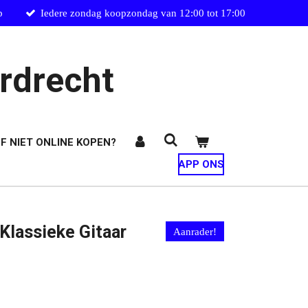
p
Iedere zondag koopzondag van 12:00 tot 17:00
rdrecht
F NIET ONLINE KOPEN?
APP ONS
lassieke Gitaar
Aanrader!