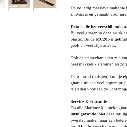
De volledig massieve mahonie ha
slijtvast is en gemaakt voor jar
Details die het verschil maken.
Bij veel gitaren in deze prijsk
plastic. Bij de
MC20S
is gebrui
geeft en veel slijtvaster is.
Ook de stemechanieken zijn van 
heel makkelijk stemmen en zorg
De trussrod (halspen) kom je eig
gitaren uit een veel hogere prijs
te stellen voor een zo licht mo
Service & Garantie
Op alle Martinez klassieke gita
inruilgarantie.
Met deze inruilg
overstap maken naar een betere g
inruil bij de aanschaf van een d