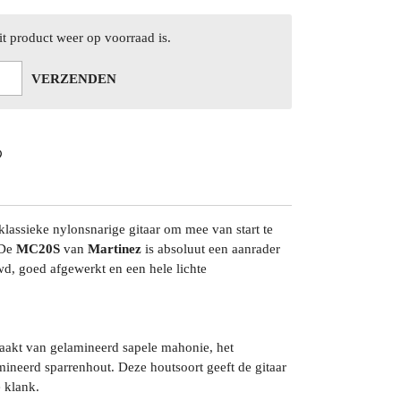
t product weer op voorraad is.
VERZENDEN
lassieke nylonsnarige gitaar om mee van start te
 De
MC20S
van
Martinez
is absoluut een aanrader
wd, goed afgewerkt en een hele lichte
aakt van gelamineerd sapele mahonie, het
ineerd sparrenhout. Deze houtsoort geeft de gitaar
 klank.