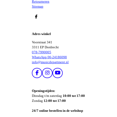
Retourneren
Sitemap
D
E
L
E
Adres winkel
N
Voorstraat 341
3311 EP Dordrecht
078-7990005
WhatsApp 06-24186098
info@musicdepartment.nl
F
I
Y
A
N
O
C
S
U
E
T
T
Openingstijden:
B
A
U
Dinsdag t/m zaterdag
10:00 tot 17:00
O
G
B
Zondag
12:00 tot 17:00
O
R
E
K
A
24/7 online bestellen in de webshop
M