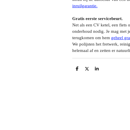
inruilgarantie.
Gratis eerste servicebeurt.
Net als een CV ketel, een fiets 
onderhoud nodig. Je mag met je 
terugkomen om hem
geheel gra
We polijsten het fretwerk, rein
helemaal af en zetten er natuur
D
D
S
E
E
H
L
E
A
E
L
R
N
E