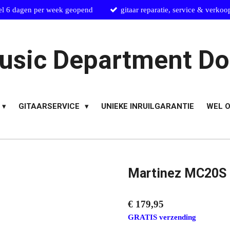
el 6 dagen per week geopend
gitaar reparatie, service & verkoo
usic Department Do
GITAARSERVICE
UNIEKE INRUILGARANTIE
WEL O
Martinez MC20S K
€ 179,95
GRATIS verzending