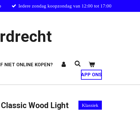
p
Iedere zondag koopzondag van 12:00 tot 17:00
rdrecht
F NIET ONLINE KOPEN?
APP ONS
 Classic Wood Light
Klassiek