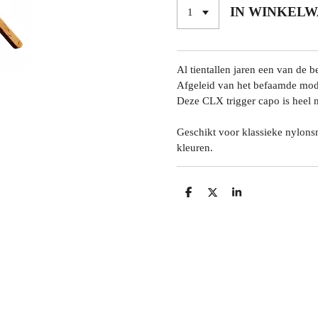
IN WINKEL
Al tientallen jaren een van de 
Afgeleid van het befaamde mod
Deze CLX trigger capo is heel m
Geschikt voor klassieke nylonsn
kleuren.
D
D
S
E
E
H
L
E
A
E
L
R
N
E