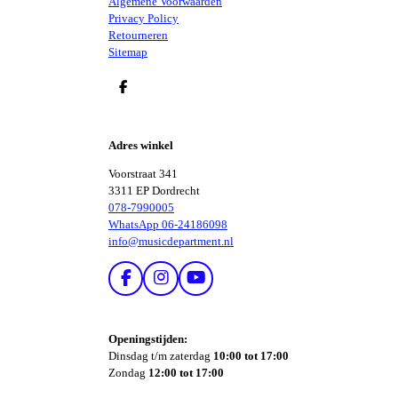
Algemene Voorwaarden
Privacy Policy
Retourneren
Sitemap
D
E
L
E
Adres winkel
N
Voorstraat 341
3311 EP Dordrecht
078-7990005
WhatsApp 06-24186098
info@musicdepartment.nl
F
I
Y
A
N
O
C
S
U
E
T
T
Openingstijden:
B
A
U
Dinsdag t/m zaterdag
10:00 tot 17:00
O
G
B
Zondag
12:00 tot 17:00
O
R
E
K
A