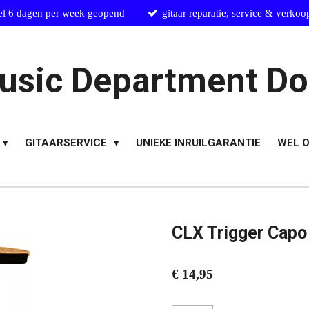
el 6 dagen per week geopend
gitaar reparatie, service & verkoo
usic Department Do
GITAARSERVICE
UNIEKE INRUILGARANTIE
WEL O
CLX Trigger Capo
€ 14,95