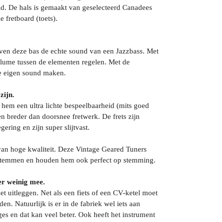
d. De hals is gemaakt van geselecteerd Canadees
 fretboard (toets).
ven deze bas de echte sound van een Jazzbass. Met
olume tussen de elementen regelen. Met de
je eigen sound maken.
zijn.
 hem een ultra lichte bespeelbaarheid (mits goed
 en breder dan doorsnee fretwerk. De frets zijn
gering en zijn super slijtvast.
an hoge kwaliteit. Deze Vintage Geared Tuners
k stemmen en houden hem ook perfect op stemming.
 er weinig mee.
et uitleggen. Net als een fiets of een CV-ketel moet
en. Natuurlijk is er in de fabriek wel iets aan
s en dat kan veel beter. Ook heeft het instrument