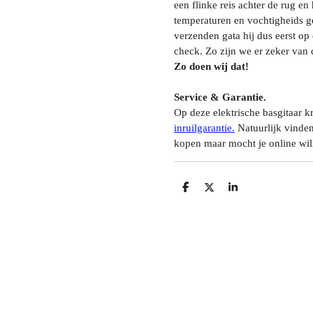
een flinke reis achter de rug e
temperaturen en vochtigheids g
verzenden gata hij dus eerst o
check. Zo zijn we er zeker van d
Zo doen wij dat!
Service & Garantie.
Op deze elektrische basgitaar kr
inruilgarantie.
Natuurlijk vinden
kopen maar mocht je online will
D
D
S
E
E
H
L
E
A
E
L
R
N
E