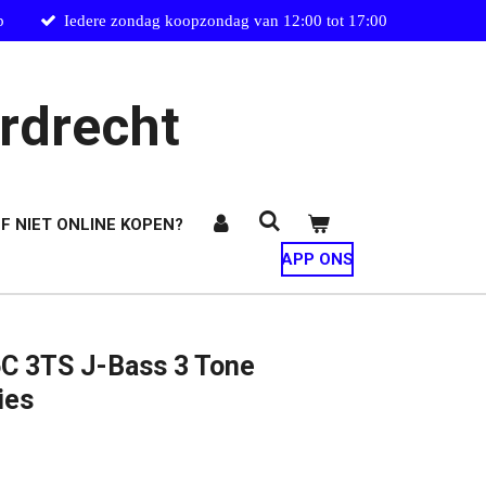
p
Iedere zondag koopzondag van 12:00 tot 17:00
rdrecht
F NIET ONLINE KOPEN?
APP ONS
C 3TS J-Bass 3 Tone
ies