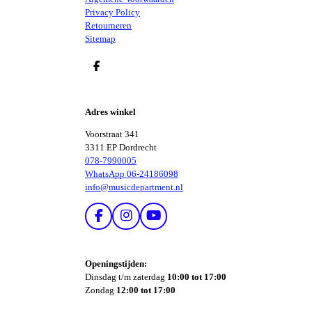
Privacy Policy
Retourneren
Sitemap
D
E
L
E
Adres winkel
N
Voorstraat 341
3311 EP Dordrecht
078-7990005
WhatsApp 06-24186098
info@musicdepartment.nl
F
I
Y
A
N
O
C
S
U
E
T
T
Openingstijden:
B
A
U
Dinsdag t/m zaterdag
10:00 tot 17:00
O
G
B
Zondag
12:00 tot 17:00
O
R
E
K
A