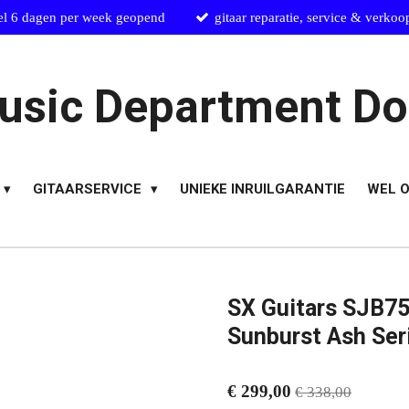
el 6 dagen per week geopend
gitaar reparatie, service & verkoo
usic Department Do
GITAARSERVICE
UNIEKE INRUILGARANTIE
WEL O
SX Guitars SJB75
Sunburst Ash Ser
€ 299,00
€ 338,00