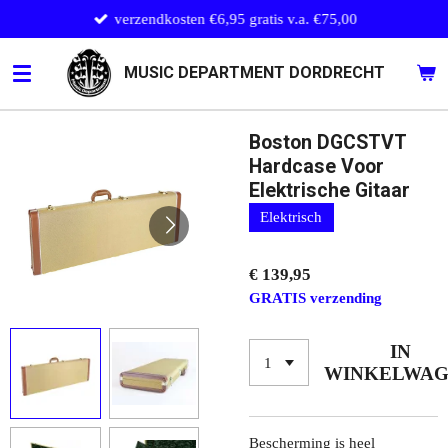
verzendkosten €6,95 gratis v.a. €75,00
Ga
direct
naar
MUSIC DEPARTMENT DORDRECHT
de
hoofdinhoud
Boston DGCSTVT
Hardcase Voor
Elektrische Gitaar
Elektrisch
€ 139,95
GRATIS verzending
IN
WINKELWA
Bescherming is heel