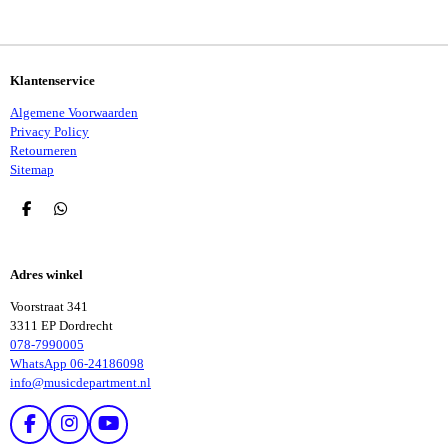
E
L
R
E
N
E
N
Klantenservice
Algemene Voorwaarden
Privacy Policy
Retourneren
Sitemap
D
D
E
E
L
L
E
E
Adres winkel
N
N
Voorstraat 341
3311 EP Dordrecht
078-7990005
WhatsApp 06-24186098
info@musicdepartment.nl
F
I
Y