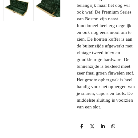
belangrijk maar het oog wil
ook wat! De Premium Series
van Boston zijn naast
functioneel heel erg degelijk
en ook nog eens mooi om te
zien. De houten koffer is aan
de buitenzijde afgewerkt met
vintage tweed tolex en
goudkleurige hardware. De
binnenzijde is bekleed meet
zeer fraai groen fluwelen stof.
Het groote opbergvak is heel
handig voor het opbergen van
je snaren, capo's en tools. De
middelste sluiting is voorzien
van een slot.
D
D
S
D
E
E
H
E
L
E
A
L