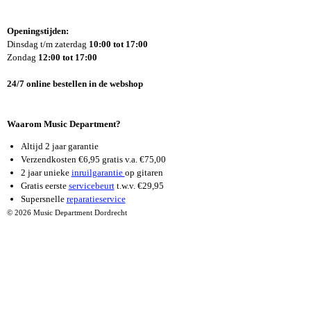
A
N
O
C
S
U
E
T
T
Openingstijden:
B
A
U
Dinsdag t/m zaterdag
10:00 tot 17:00
O
G
B
Zondag
12:00 tot 17:00
O
R
E
K
A
24/7 online bestellen in de webshop
M
Waarom Music Department?
Altijd 2 jaar garantie
Verzendkosten €6,95 gratis v.a. €75,00
2 jaar unieke
inruilgarantie
op gitaren
Gratis eerste
servicebeurt
t.w.v. €29,95
Supersnelle
reparatieservice
© 2026 Music Department Dordrecht