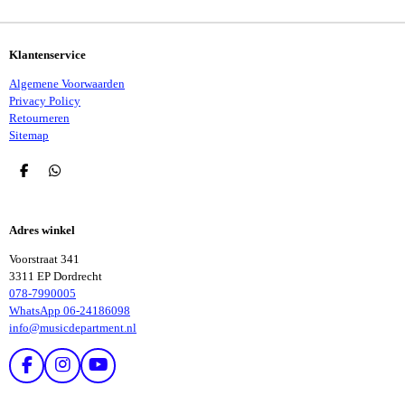
N
E
N
Klantenservice
Algemene Voorwaarden
Privacy Policy
Retourneren
Sitemap
D
D
E
E
L
L
E
E
Adres winkel
N
N
Voorstraat 341
3311 EP Dordrecht
078-7990005
WhatsApp 06-24186098
info@musicdepartment.nl
F
I
Y
A
N
O
C
S
U