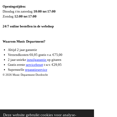
E
T
T
Openingstijden:
B
A
U
Dinsdag t/m zaterdag
10:00 tot 17:00
O
G
B
Zondag
12:00 tot 17:00
O
R
E
K
A
24/7 online bestellen in de webshop
M
Waarom Music Department?
Altijd 2 jaar garantie
Verzendkosten €6,95 gratis v.a. €75,00
2 jaar unieke
inruilgarantie
op gitaren
Gratis eerste
servicebeurt
t.w.v. €29,95
Supersnelle
reparatieservice
© 2026 Music Department Dordrecht
Deze website gebruikt cookies voor analyse-