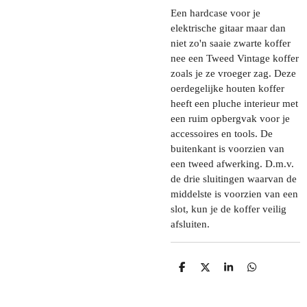
Een hardcase voor je
elektrische gitaar maar dan
niet zo'n saaie zwarte koffer
nee een Tweed Vintage koffer
zoals je ze vroeger zag. Deze
oerdegelijke houten koffer
heeft een pluche interieur met
een ruim opbergvak voor je
accessoires en tools. De
buitenkant is voorzien van
een tweed afwerking. D.m.v.
de drie sluitingen waarvan de
middelste is voorzien van een
slot, kun je de koffer veilig
afsluiten.
D
D
S
D
E
E
H
E
L
E
A
L
E
L
R
E