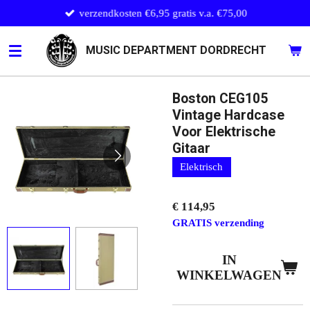
verzendkosten €6,95 gratis v.a. €75,00
Ga
direct
naar
MUSIC DEPARTMENT DORDRECHT
de
hoofdinhoud
Boston CEG105
Vintage Hardcase
Voor Elektrische
Gitaar
Elektrisch
€ 114,95
GRATIS verzending
IN
WINKELWAGEN