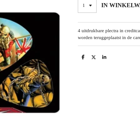
IN WINKEL
4 uitdrukbare plectra in credit
worden teruggeplaatst in de car
D
D
S
E
E
H
L
E
A
E
L
R
N
E