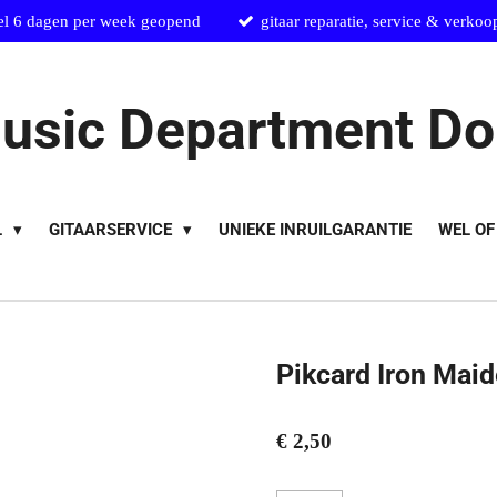
el 6 dagen per week geopend
gitaar reparatie, service & verkoo
usic Department Do
L
GITAARSERVICE
UNIEKE INRUILGARANTIE
WEL OF
Pikcard Iron Mai
€ 2,50