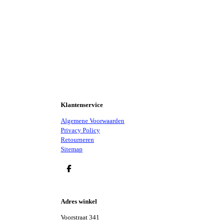
Klantenservice
Algemene Voorwaarden
Privacy Policy
Retourneren
Sitemap
D
E
L
E
Adres winkel
N
Voorstraat 341