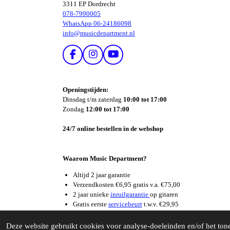
3311 EP Dordrecht
078-7990005
WhatsApp 06-24186098
info@musicdepartment.nl
F
I
Y
A
N
O
C
S
U
E
T
T
Openingstijden:
B
A
U
Dinsdag t/m zaterdag
10:00 tot 17:00
O
G
B
Zondag
12:00 tot 17:00
O
R
E
K
A
24/7 online bestellen in de webshop
M
Waarom Music Department?
Altijd 2 jaar garantie
Verzendkosten €6,95 gratis v.a. €75,00
2 jaar unieke
inruilgarantie
op gitaren
Gratis eerste
servicebeurt
t.w.v. €29,95
Supersnelle
reparatieservice
© 2026 Music Department Dordrecht
Deze website gebruikt cookies voor analyse-doeleinden en/of het tone