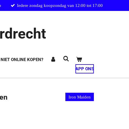
p
Iedere zondag koopzondag van 12:00 tot 17:00
rdrecht
 NIET ONLINE KOPEN?
APP ONS
den
Iron Maiden