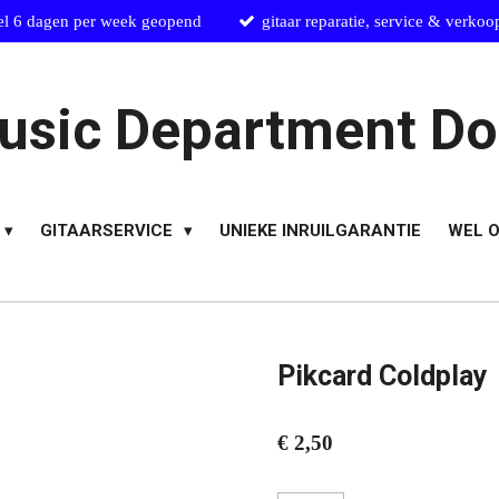
el 6 dagen per week geopend
gitaar reparatie, service & verkoo
usic Department Do
GITAARSERVICE
UNIEKE INRUILGARANTIE
WEL O
Pikcard Coldplay
€ 2,50