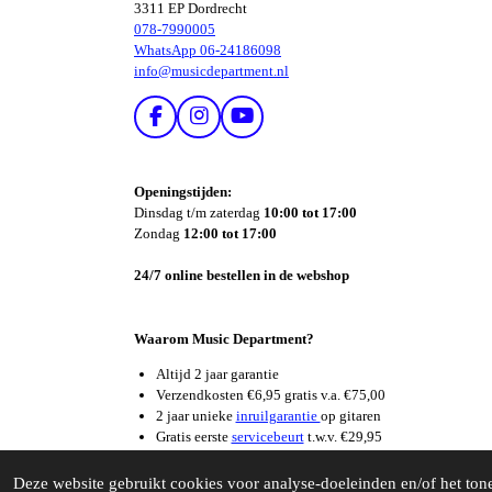
3311 EP Dordrecht
078-7990005
WhatsApp 06-24186098
info@musicdepartment.nl
F
I
Y
A
N
O
C
S
U
E
T
T
Openingstijden:
B
A
U
Dinsdag t/m zaterdag
10:00 tot 17:00
O
G
B
Zondag
12:00 tot 17:00
O
R
E
K
A
24/7 online bestellen in de webshop
M
Waarom Music Department?
Altijd 2 jaar garantie
Verzendkosten €6,95 gratis v.a. €75,00
2 jaar unieke
inruilgarantie
op gitaren
Gratis eerste
servicebeurt
t.w.v. €29,95
Supersnelle
reparatieservice
© 2026 Music Department Dordrecht
Deze website gebruikt cookies voor analyse-doeleinden en/of het tone