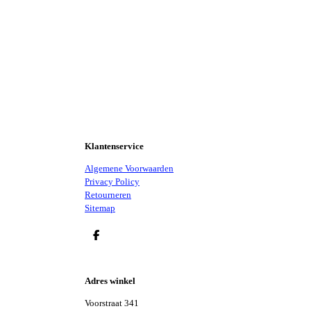
Klantenservice
Algemene Voorwaarden
Privacy Policy
Retourneren
Sitemap
D
E
L
E
Adres winkel
N
Voorstraat 341