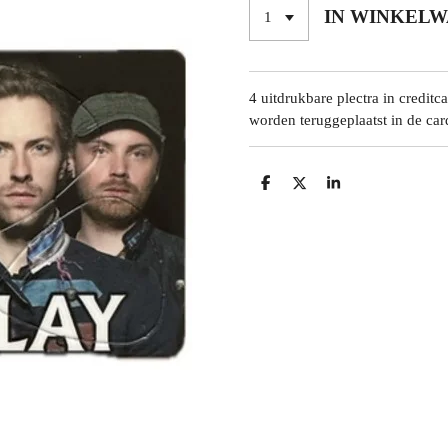
IN WINKEL
4 uitdrukbare plectra in credit
worden teruggeplaatst in de car
D
D
S
E
E
H
L
E
A
E
L
R
N
E