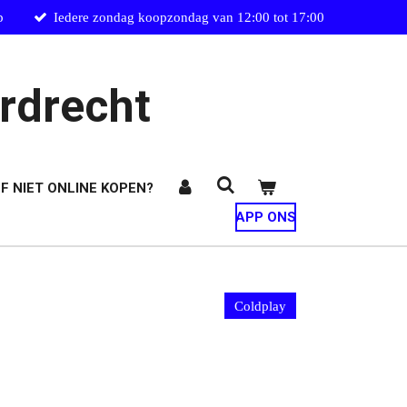
p
Iedere zondag koopzondag van 12:00 tot 17:00
rdrecht
F NIET ONLINE KOPEN?
APP ONS
Coldplay