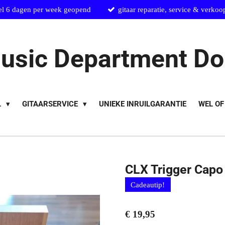
el 6 dagen per week geopend
gitaar reparatie, service & verkoo
usic Department Do
L
GITAARSERVICE
UNIEKE INRUILGARANTIE
WEL OF
CLX Trigger Cap
Cadeautip!
€ 19,95