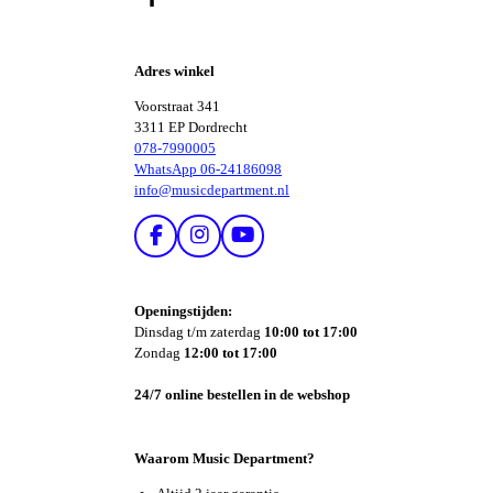
D
E
L
E
Adres winkel
N
Voorstraat 341
3311 EP Dordrecht
078-7990005
WhatsApp 06-24186098
info@musicdepartment.nl
F
I
Y
A
N
O
C
S
U
E
T
T
Openingstijden:
B
A
U
Dinsdag t/m zaterdag
10:00 tot 17:00
O
G
B
Zondag
12:00 tot 17:00
O
R
E
K
A
24/7 online bestellen in de webshop
M
Waarom Music Department?