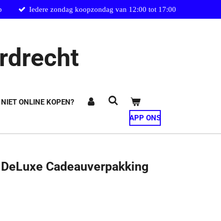
p
Iedere zondag koopzondag van 12:00 tot 17:00
rdrecht
 NIET ONLINE KOPEN?
APP ONS
o DeLuxe Cadeauverpakking