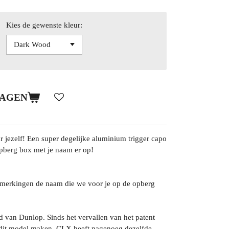
Kies de gewenste kleur:
WAGEN
 jezelf! Een super degelijke aluminium trigger capo
opberg box met je naam er op!
opmerkingen de naam die we voor je op de opberg
d van Dunlop. Sinds het vervallen van het patent
dit model maken. CLX heeft nagenoeg dezelfde