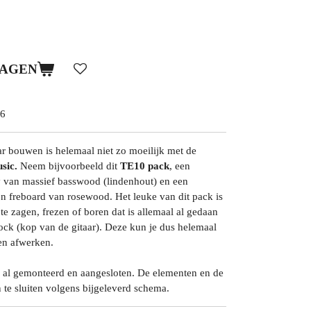
WAGEN
6
aar bouwen is helemaal niet zo moeilijk met de
sic.
Neem bijvoorbeeld dit
TE10 pack
, een
 van massief basswood (lindenhout) en een
n freboard van rosewood. Het leuke van dit pack is
t te zagen, frezen of boren dat is allemaal al gedaan
ock (kop van de gitaar). Deze kun je dus helemaal
en afwerken.
n al gemonteerd en aangesloten. De elementen en de
n te sluiten volgens bijgeleverd schema.