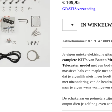
€ 109,95
GRATIS verzending
IN WINKEL
Artikelnummer:
871914730093
Je eigen unieke elektrische git
complete KIT's
van
Boston Mu
Telecaster model
met een body
massieve hals van maple met ee
dat je eigenlijk niets meer hoef
met uitzondering van de headst
naar je eigen wens vormgeven 
De schakelaar en potmeters zij
output dien je zelf nog even aa