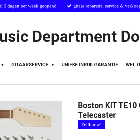
el 6 dagen per week geopend
gitaar reparatie, service & verkoo
usic Department Do
GITAARSERVICE
UNIEKE INRUILGARANTIE
WEL O
Boston KIT TE10 
Telecaster
Zelfbouw!