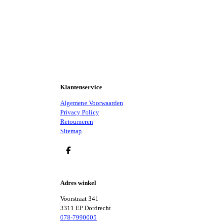
Klantenservice
Algemene Voorwaarden
Privacy Policy
Retourneren
Sitemap
D
E
L
E
Adres winkel
N
Voorstraat 341
3311 EP Dordrecht
078-7990005