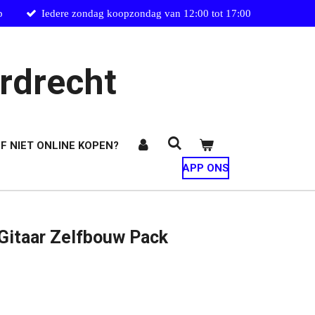
p
Iedere zondag koopzondag van 12:00 tot 17:00
rdrecht
F NIET ONLINE KOPEN?
APP ONS
Gitaar Zelfbouw Pack