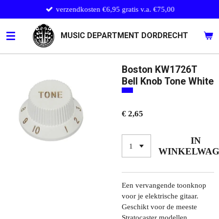
verzendkosten €6,95 gratis v.a. €75,00
Ga
direct
naar
MUSIC DEPARTMENT DORDRECHT
de
hoofdinhoud
Boston KW1726T
Bell Knob Tone White
€ 2,65
IN
WINKELWA
Een vervangende toonknop
voor je elektrische gitaar.
Geschikt voor de meeste
Stratocaster modellen.