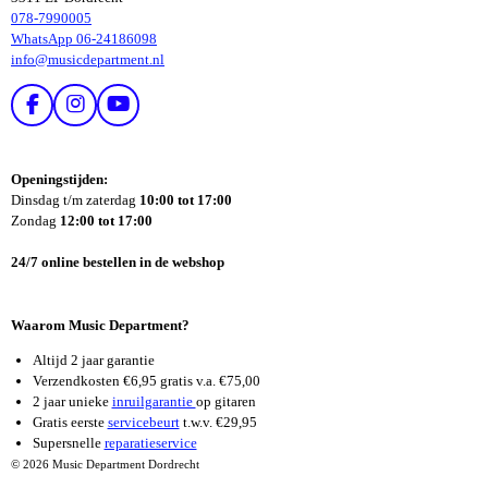
078-7990005
WhatsApp 06-24186098
info@musicdepartment.nl
F
I
Y
A
N
O
C
S
U
E
T
T
Openingstijden:
B
A
U
Dinsdag t/m zaterdag
10:00 tot 17:00
O
G
B
Zondag
12:00 tot 17:00
O
R
E
K
A
24/7 online bestellen in de webshop
M
Waarom Music Department?
Altijd 2 jaar garantie
Verzendkosten €6,95 gratis v.a. €75,00
2 jaar unieke
inruilgarantie
op gitaren
Gratis eerste
servicebeurt
t.w.v. €29,95
Supersnelle
reparatieservice
© 2026 Music Department Dordrecht