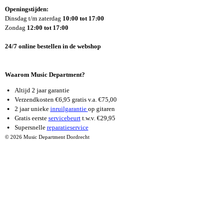
E
T
T
Openingstijden:
B
A
U
Dinsdag t/m zaterdag
10:00 tot 17:00
O
G
B
Zondag
12:00 tot 17:00
O
R
E
K
A
24/7 online bestellen in de webshop
M
Waarom Music Department?
Altijd 2 jaar garantie
Verzendkosten €6,95 gratis v.a. €75,00
2 jaar unieke
inruilgarantie
op gitaren
Gratis eerste
servicebeurt
t.w.v. €29,95
Supersnelle
reparatieservice
© 2026 Music Department Dordrecht