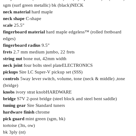
sgm (surf green metallic) bk (black)NECK
neck material
hard maple
neck shape
C-shape
scale
25.5"
fingerboard material
hard maple edgeless™ (rolled fretboard
edges)
fingerboard radius
9.5"
frets
2.7 mm medium jumbo, 22 frets
string nut
bone nut, 42mm width
neck joint
four bolts steel plateELECTRONICS
pickups
Sire LC Super-V pickup set (SSS)
controls
5way lever switch, volume, tone (neck & middle) ,tone
(bridge)
knobs
ivory strat knobHARDWARE
bridge
S7V 2-post bridge (steel block and steel bent saddle)
tuning gear
Sire Standard tuners
hardware finish
chrome
pick guard
mint green (sgm, bk)
tortoise (3ts, ow)
bk 3ply (nt)