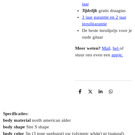
jaar
Tijdelijk
gratis draagtas
3 jaar garantie en 2 jaar
inruilgarantie
De beste inruilprijs voor je
oude gitaar
Meer weten?
Mail,
bel
of
stuur ons even een
appje.
D
D
S
D
E
E
H
E
L
E
A
L
E
L
R
E
N
E
N
Specificaties:
body material
north american alder
body shape
Sire S shape
body color
3ts (3 tone sunburst) ow (olympic white) nt (natural)