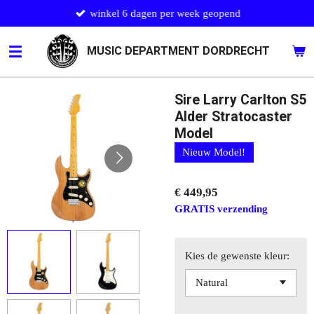
winkel 6 dagen per week geopend
Ga
direct
naar
MUSIC DEPARTMENT DORDRECHT
de
hoofdinhoud
Sire Larry Carlton S5
Alder Stratocaster
Model
Nieuw Model!
€ 449,95
GRATIS verzending
Kies de gewenste kleur: