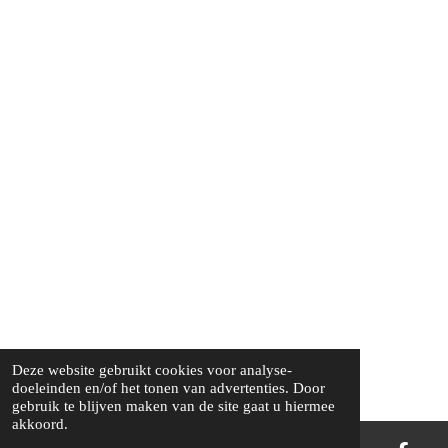
Deze website gebruikt cookies voor analyse-
doeleinden en/of het tonen van advertenties. Door
gebruik te blijven maken van de site gaat u hiermee
akkoord.