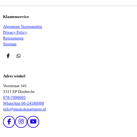
Klantenservice
Algemene Voorwaarden
Privacy Policy
Retourneren
Sitemap
D
D
E
E
L
L
E
E
Adres winkel
N
N
Voorstraat 341
3311 EP Dordrecht
078-7990005
WhatsApp 06-24186098
info@musicdepartment.nl
F
I
Y
A
N
O
C
S
U