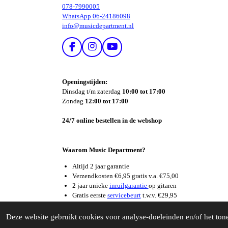
078-7990005
WhatsApp 06-24186098
info@musicdepartment.nl
F
I
Y
A
N
O
C
S
U
E
T
T
Openingstijden:
B
A
U
Dinsdag t/m zaterdag
10:00 tot 17:00
O
G
B
Zondag
12:00 tot 17:00
O
R
E
K
A
24/7 online bestellen in de webshop
M
Waarom Music Department?
Altijd 2 jaar garantie
Verzendkosten €6,95 gratis v.a. €75,00
2 jaar unieke
inruilgarantie
op gitaren
Gratis eerste
servicebeurt
t.w.v. €29,95
Supersnelle
reparatieservice
© 2026 Music Department Dordrecht
Deze website gebruikt cookies voor analyse-doeleinden en/of het tone