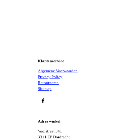
Klantenservice
Algemene Voorwaarden
Privacy Policy
Retourneren
Sitemap
D
E
L
E
Adres winkel
N
Voorstraat 341
3311 EP Dordrecht