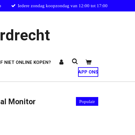
p
Iedere zondag koopzondag van 12:00 tot 17:00
rdrecht
F NIET ONLINE KOPEN?
APP ONS
al Monitor
Populair