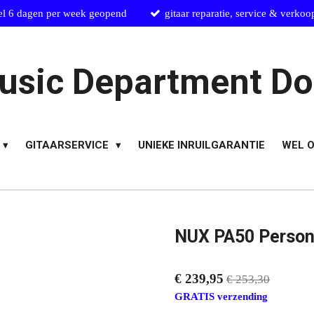
el 6 dagen per week geopend
gitaar reparatie, service & verkoo
usic Department Do
GITAARSERVICE
UNIEKE INRUILGARANTIE
WEL O
NUX PA50 Person
€ 239,95
€ 253,30
GRATIS verzending