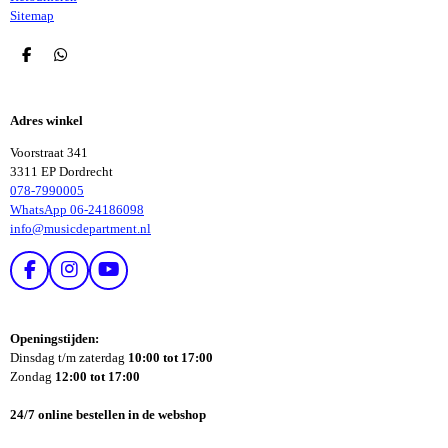
Sitemap
D
D
E
E
L
L
E
E
Adres winkel
N
N
Voorstraat 341
3311 EP Dordrecht
078-7990005
WhatsApp 06-24186098
info@musicdepartment.nl
F
I
Y
A
N
O
C
S
U
E
T
T
Openingstijden:
B
A
U
Dinsdag t/m zaterdag
10:00 tot 17:00
O
G
B
Zondag
12:00 tot 17:00
O
R
E
K
A
24/7 online bestellen in de webshop
M