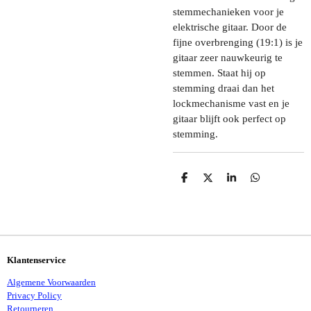
stemmechanieken voor je
elektrische gitaar. Door de
fijne overbrenging (19:1) is je
gitaar zeer nauwkeurig te
stemmen. Staat hij op
stemming draai dan het
lockmechanisme vast en je
gitaar blijft ook perfect op
stemming.
D
D
S
D
E
E
H
E
L
E
A
L
E
L
R
E
N
E
N
Klantenservice
Algemene Voorwaarden
Privacy Policy
Retourneren