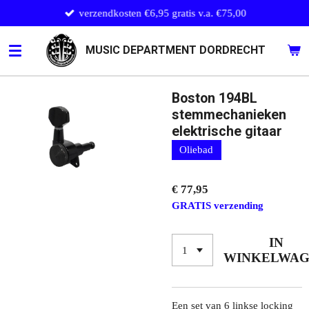
verzendkosten €6,95 gratis v.a. €75,00
Ga
direct
naar
MUSIC DEPARTMENT DORDRECHT
de
hoofdinhoud
Boston 194BL
stemmechanieken
elektrische gitaar
Oliebad
€ 77,95
GRATIS verzending
IN
WINKELWA
Een set van 6 linkse locking