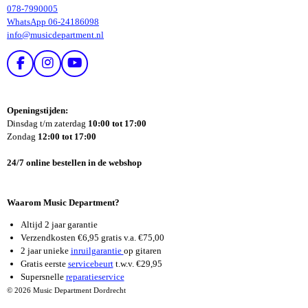
078-7990005
WhatsApp 06-24186098
info@musicdepartment.nl
F
I
Y
A
N
O
C
S
U
E
T
T
Openingstijden:
B
A
U
Dinsdag t/m zaterdag
10:00 tot 17:00
O
G
B
Zondag
12:00 tot 17:00
O
R
E
K
A
24/7 online bestellen in de webshop
M
Waarom Music Department?
Altijd 2 jaar garantie
Verzendkosten €6,95 gratis v.a. €75,00
2 jaar unieke
inruilgarantie
op gitaren
Gratis eerste
servicebeurt
t.w.v. €29,95
Supersnelle
reparatieservice
© 2026 Music Department Dordrecht