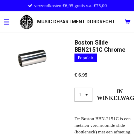
verzendkosten €6,95 gratis v.a. €75,00
Ga
direct
naar
MUSIC DEPARTMENT DORDRECHT
de
hoofdinhoud
Boston Slide
BBN2151C Chrome
Populair
€ 6,95
IN
WINKELWA
De Boston BBN-2151C is een
metalen verchroomde slide
(bottleneck) met een afmeting