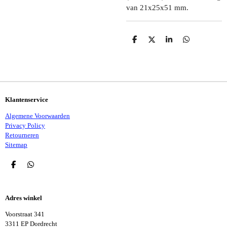
van 21x25x51 mm.
D
D
S
D
E
E
H
E
L
E
A
L
E
L
R
E
N
E
N
Klantenservice
Algemene Voorwaarden
Privacy Policy
Retourneren
Sitemap
D
D
E
E
L
L
E
E
Adres winkel
N
N
Voorstraat 341
3311 EP Dordrecht