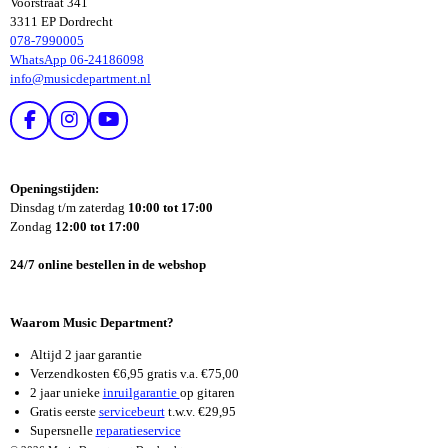
Voorstraat 341
3311 EP Dordrecht
078-7990005
WhatsApp 06-24186098
info@musicdepartment.nl
F
I
Y
A
N
O
C
S
U
E
T
T
Openingstijden:
B
A
U
Dinsdag t/m zaterdag
10:00 tot 17:00
O
G
B
Zondag
12:00 tot 17:00
O
R
E
K
A
24/7 online bestellen in de webshop
M
Waarom Music Department?
Altijd 2 jaar garantie
Verzendkosten €6,95 gratis v.a. €75,00
2 jaar unieke
inruilgarantie
op gitaren
Gratis eerste
servicebeurt
t.w.v. €29,95
Supersnelle
reparatieservice