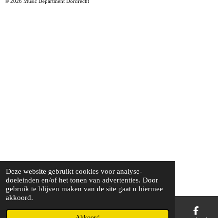
© 2026 Music Department Dordrecht
Deze website gebruikt cookies voor analyse-
doeleinden en/of het tonen van advertenties. Door
gebruik te blijven maken van de site gaat u hiermee
akkoord.
Akkoord