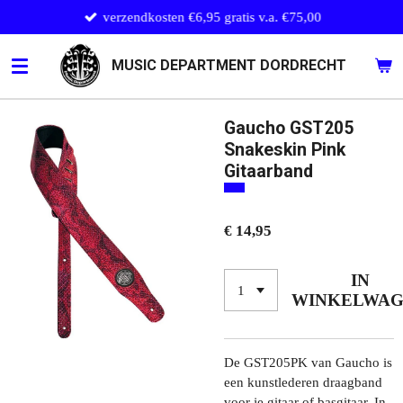
verzendkosten €6,95 gratis v.a. €75,00
Ga
direct
naar
MUSIC DEPARTMENT DORDRECHT
de
hoofdinhoud
Gaucho GST205
Snakeskin Pink
Gitaarband
€ 14,95
IN
WINKELWA
De GST205PK van Gaucho is
een kunstlederen draagband
voor je gitaar of basgitaar. In