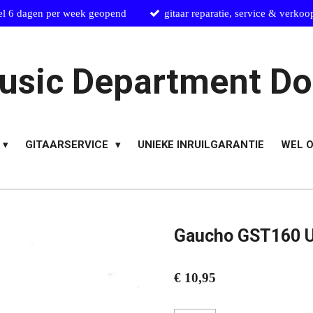
el 6 dagen per week geopend
gitaar reparatie, service & verkoo
usic Department Do
GITAARSERVICE
UNIEKE INRUILGARANTIE
WEL O
Gaucho GST160 U
€ 10,95