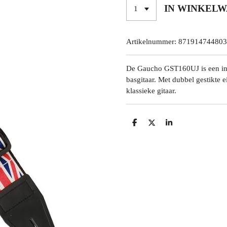
IN WINKEL
Artikelnummer:
871914744803
De Gaucho GST160UJ is een in l
basgitaar. Met dubbel gestikte 
klassieke gitaar.
D
D
S
E
E
H
L
E
A
E
L
R
N
E