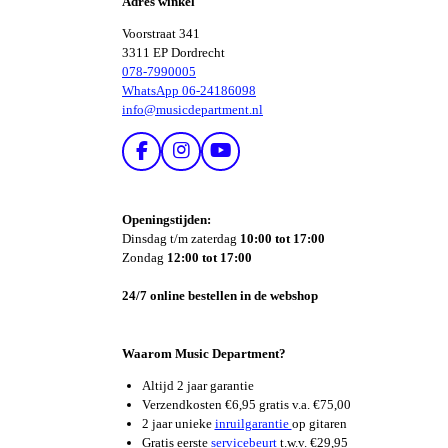
Adres winkel
N
Voorstraat 341
3311 EP Dordrecht
078-7990005
WhatsApp 06-24186098
info@musicdepartment.nl
F
I
Y
A
N
O
C
S
U
E
T
T
Openingstijden:
B
A
U
Dinsdag t/m zaterdag
10:00 tot 17:00
O
G
B
Zondag
12:00 tot 17:00
O
R
E
K
A
24/7 online bestellen in de webshop
M
Waarom Music Department?
Altijd 2 jaar garantie
Verzendkosten €6,95 gratis v.a. €75,00
2 jaar unieke
inruilgarantie
op gitaren
Gratis eerste
servicebeurt
t.w.v. €29,95