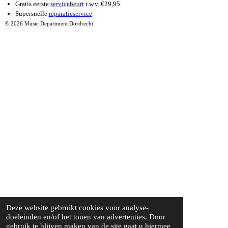
Gratis eerste
servicebeurt
t.w.v. €29,95
Supersnelle
reparatieservice
© 2026 Music Department Dordrecht
Deze website gebruikt cookies voor analyse-
doeleinden en/of het tonen van advertenties. Door
gebruik te blijven maken van de site gaat u hiermee