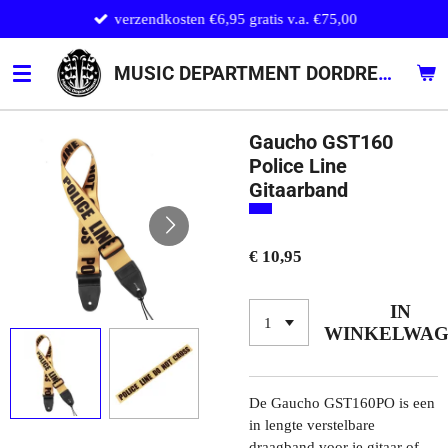
verzendkosten €6,95 gratis v.a. €75,00
Ga
direct
naar
MUSIC DEPARTMENT DORDRECHT
de
hoofdinhoud
Gaucho GST160
Police Line
Gitaarband
€ 10,95
IN
WINKELWA
De Gaucho GST160PO is een
in lengte verstelbare
draagband voor je gitaar of