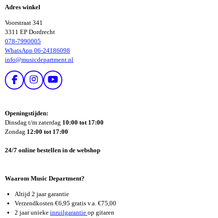
Adres winkel
N
N
Voorstraat 341
3311 EP Dordrecht
078-7990005
WhatsApp 06-24186098
info@musicdepartment.nl
F
I
Y
A
N
O
C
S
U
E
T
T
Openingstijden:
B
A
U
Dinsdag t/m zaterdag
10:00 tot 17:00
O
G
B
Zondag
12:00 tot 17:00
O
R
E
K
A
24/7 online bestellen in de webshop
M
Waarom Music Department?
Altijd 2 jaar garantie
Verzendkosten €6,95 gratis v.a. €75,00
2 jaar unieke
inruilgarantie
op gitaren