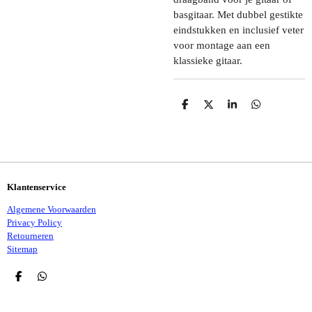
basgitaar. Met dubbel gestikte
eindstukken en inclusief veter
voor montage aan een
klassieke gitaar.
D
D
S
D
E
E
H
E
L
E
A
L
E
L
R
E
N
E
N
Klantenservice
Algemene Voorwaarden
Privacy Policy
Retourneren
Sitemap
D
D
E
E
L
L
E
E