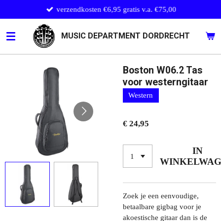
verzendkosten €6,95 gratis v.a. €75,00
Ga
direct
naar
MUSIC DEPARTMENT DORDRECHT
de
hoofdinhoud
Boston W06.2 Tas
voor westerngitaar
Western
€ 24,95
IN
WINKELWA
Zoek je een eenvoudige,
betaalbare gigbag voor je
akoestische gitaar dan is de