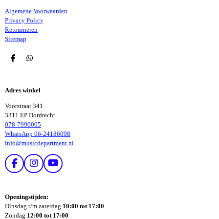
Algemene Voorwaarden
Privacy Policy
Retourneren
Sitemap
D
D
E
E
L
L
E
E
Adres winkel
N
N
Voorstraat 341
3311 EP Dordrecht
078-7990005
WhatsApp 06-24186098
info@musicdepartment.nl
F
I
Y
A
N
O
C
S
U
E
T
T
Openingstijden:
B
A
U
Dinsdag t/m zaterdag
10:00 tot 17:00
O
G
B
Zondag
12:00 tot 17:00