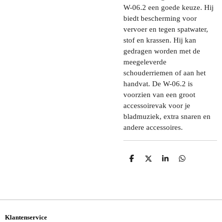
W-06.2 een goede keuze. Hij
biedt bescherming voor
vervoer en tegen spatwater,
stof en krassen. Hij kan
gedragen worden met de
meegeleverde
schouderriemen of aan het
handvat. De W-06.2 is
voorzien van een groot
accessoirevak voor je
bladmuziek, extra snaren en
andere accessoires.
D
D
S
D
E
E
H
E
L
E
A
L
E
L
R
E
N
E
N
Klantenservice