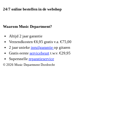
O
R
E
K
A
24/7 online bestellen in de webshop
M
Waarom Music Department?
Altijd 2 jaar garantie
Verzendkosten €6,95 gratis v.a. €75,00
2 jaar unieke
inruilgarantie
op gitaren
Gratis eerste
servicebeurt
t.w.v. €29,95
Supersnelle
reparatieservice
© 2026 Music Department Dordrecht