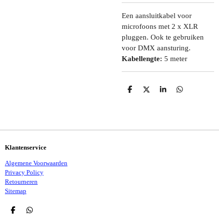
Een aansluitkabel voor
microfoons met 2 x XLR
pluggen. Ook te gebruiken
voor DMX aansturing.
Kabellengte:
5 meter
D
D
S
D
E
E
H
E
L
E
A
L
E
L
R
E
N
E
N
Klantenservice
Algemene Voorwaarden
Privacy Policy
Retourneren
Sitemap
D
D