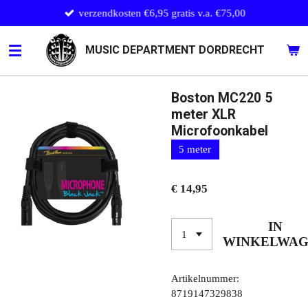
verzendkosten €6,95 gratis v.a. €75,00
Ga
direct
naar
MUSIC DEPARTMENT DORDRECHT
de
hoofdinhoud
Boston MC220 5
meter XLR
Microfoonkabel
5 meter
€ 14,95
IN
WINKELWA
Artikelnummer:
8719147329838