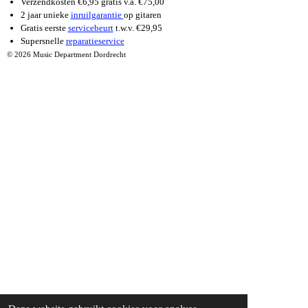
Verzendkosten €6,95 gratis v.a. €75,00
2 jaar unieke
inruilgarantie
op gitaren
Gratis eerste
servicebeurt
t.w.v. €29,95
Supersnelle
reparatieservice
© 2026 Music Department Dordrecht