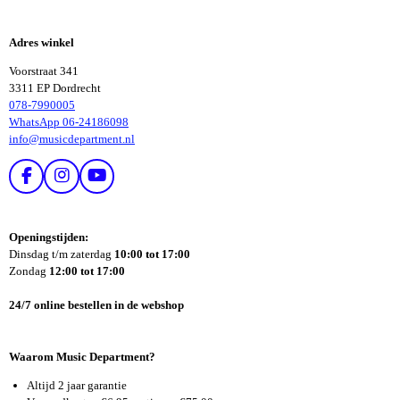
E
E
L
L
E
E
Adres winkel
N
N
Voorstraat 341
3311 EP Dordrecht
078-7990005
WhatsApp 06-24186098
info@musicdepartment.nl
F
I
Y
A
N
O
C
S
U
E
T
T
Openingstijden:
B
A
U
Dinsdag t/m zaterdag
10:00 tot 17:00
O
G
B
Zondag
12:00 tot 17:00
O
R
E
K
A
24/7 online bestellen in de webshop
M
Waarom Music Department?
Altijd 2 jaar garantie