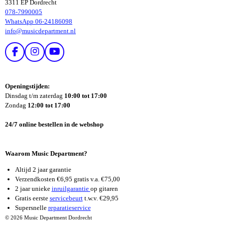
3311 EP Dordrecht
078-7990005
WhatsApp 06-24186098
info@musicdepartment.nl
F
I
Y
A
N
O
C
S
U
E
T
T
Openingstijden:
B
A
U
Dinsdag t/m zaterdag
10:00 tot 17:00
O
G
B
Zondag
12:00 tot 17:00
O
R
E
K
A
24/7 online bestellen in de webshop
M
Waarom Music Department?
Altijd 2 jaar garantie
Verzendkosten €6,95 gratis v.a. €75,00
2 jaar unieke
inruilgarantie
op gitaren
Gratis eerste
servicebeurt
t.w.v. €29,95
Supersnelle
reparatieservice
© 2026 Music Department Dordrecht