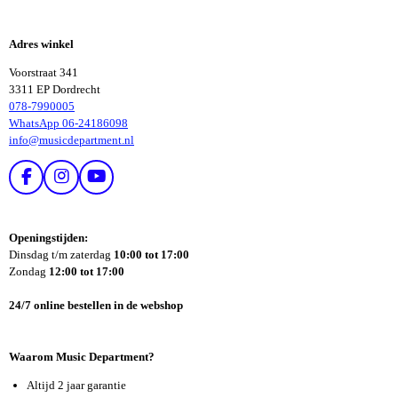
E
E
L
L
E
E
Adres winkel
N
N
Voorstraat 341
3311 EP Dordrecht
078-7990005
WhatsApp 06-24186098
info@musicdepartment.nl
F
I
Y
A
N
O
C
S
U
E
T
T
Openingstijden:
B
A
U
Dinsdag t/m zaterdag
10:00 tot 17:00
O
G
B
Zondag
12:00 tot 17:00
O
R
E
K
A
24/7 online bestellen in de webshop
M
Waarom Music Department?
Altijd 2 jaar garantie