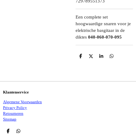
729789551373
Een complete set
hoogwaardige snaren voor je
elektrische basgitaar in de
diktes
040-060-070-095
D
D
S
D
E
E
H
E
L
E
A
L
E
L
R
E
N
E
N
Klantenservice
Algemene Voorwaarden
Privacy Policy
Retourneren
Sitemap
D
D