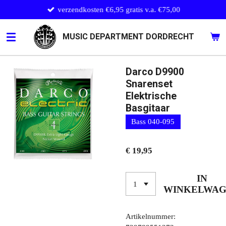
verzendkosten €6,95 gratis v.a. €75,00
Ga
direct
naar
MUSIC DEPARTMENT DORDRECHT
de
hoofdinhoud
Darco D9900
Snarenset
Elektrische
Basgitaar
Bass 040-095
€ 19,95
IN
WINKELWA
Artikelnummer: