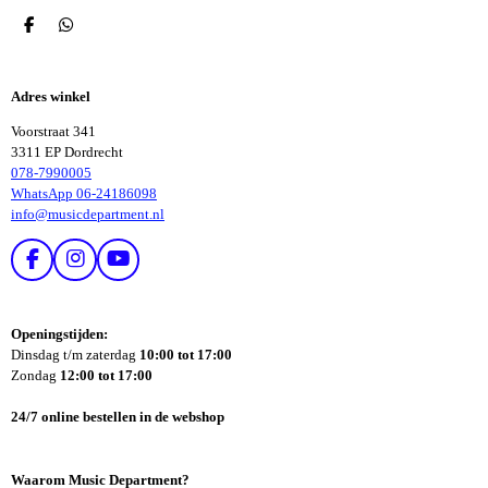
D
D
E
E
L
L
E
E
Adres winkel
N
N
Voorstraat 341
3311 EP Dordrecht
078-7990005
WhatsApp 06-24186098
info@musicdepartment.nl
F
I
Y
A
N
O
C
S
U
E
T
T
Openingstijden:
B
A
U
Dinsdag t/m zaterdag
10:00 tot 17:00
O
G
B
Zondag
12:00 tot 17:00
O
R
E
K
A
24/7 online bestellen in de webshop
M
Waarom Music Department?