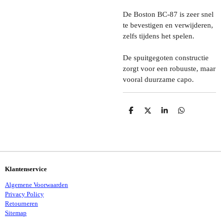
De Boston BC-87 is zeer snel
te bevestigen en verwijderen,
zelfs tijdens het spelen.
De spuitgegoten constructie
zorgt voor een robuuste, maar
vooral duurzame capo.
D
D
S
D
E
E
H
E
L
E
A
L
E
L
R
E
N
E
N
Klantenservice
Algemene Voorwaarden
Privacy Policy
Retourneren
Sitemap