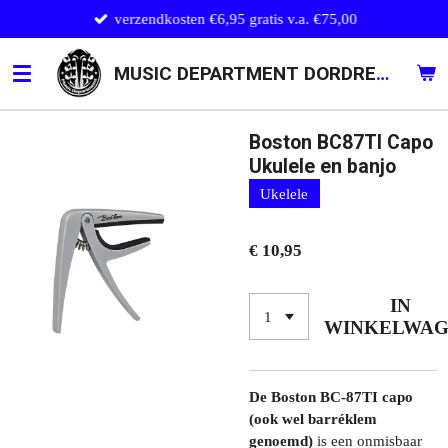
verzendkosten €6,95 gratis v.a. €75,00
Ga
direct
naar
MUSIC DEPARTMENT DORDRECHT
de
hoofdinhoud
Boston BC87TI Capo
Ukulele en banjo
Ukelele
€ 10,95
IN
WINKELWA
De Boston BC-87TI capo
(ook wel barréklem
genoemd)
is een onmisbaar