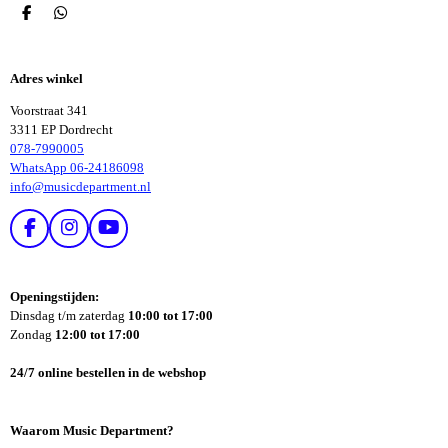
D
D
E
E
L
L
E
E
Adres winkel
N
N
Voorstraat 341
3311 EP Dordrecht
078-7990005
WhatsApp 06-24186098
info@musicdepartment.nl
F
I
Y
A
N
O
C
S
U
E
T
T
Openingstijden:
B
A
U
Dinsdag t/m zaterdag
10:00 tot 17:00
O
G
B
Zondag
12:00 tot 17:00
O
R
E
K
A
24/7 online bestellen in de webshop
M
Waarom Music Department?