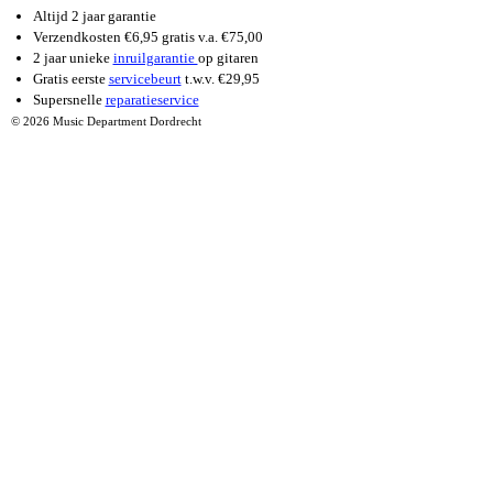
Altijd 2 jaar garantie
Verzendkosten €6,95 gratis v.a. €75,00
2 jaar unieke
inruilgarantie
op gitaren
Gratis eerste
servicebeurt
t.w.v. €29,95
Supersnelle
reparatieservice
© 2026 Music Department Dordrecht