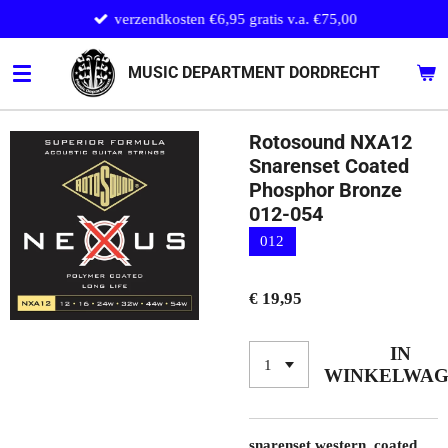
verzendkosten €6,95 gratis v.a. €75,00
Ga
direct
naar
MUSIC DEPARTMENT DORDRECHT
de
hoofdinhoud
Rotosound NXA12
Snarenset Coated
Phosphor Bronze
012-054
012
€ 19,95
IN
WINKELWA
snarenset western, coated