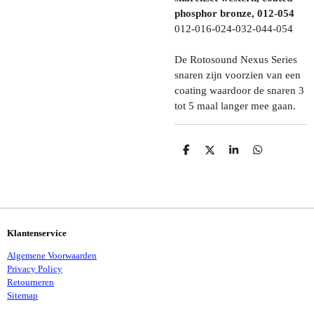
phosphor bronze, 012-054
012-016-024-032-044-054
De Rotosound Nexus Series
snaren zijn voorzien van een
coating waardoor de snaren 3
tot 5 maal langer mee gaan.
D
D
S
D
E
E
H
E
L
E
A
L
E
L
R
E
N
E
N
Klantenservice
Algemene Voorwaarden
Privacy Policy
Retourneren
Sitemap