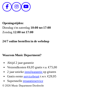
F
I
Y
A
N
O
C
S
U
E
T
T
Openingstijden:
B
A
U
Dinsdag t/m zaterdag
10:00 tot 17:00
O
G
B
Zondag
12:00 tot 17:00
O
R
E
K
A
24/7 online bestellen in de webshop
M
Waarom Music Department?
Altijd 2 jaar garantie
Verzendkosten €6,95 gratis v.a. €75,00
2 jaar unieke
inruilgarantie
op gitaren
Gratis eerste
servicebeurt
t.w.v. €29,95
Supersnelle
reparatieservice
© 2026 Music Department Dordrecht