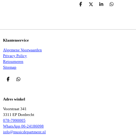
D
D
S
D
E
E
H
E
L
E
A
L
E
L
R
E
N
E
N
Klantenservice
Algemene Voorwaarden
Privacy Policy
Retourneren
Sitemap
D
D
E
E
L
L
E
E
Adres winkel
N
N
Voorstraat 341
3311 EP Dordrecht
078-7990005
WhatsApp 06-24186098
info@musicdepartment.nl