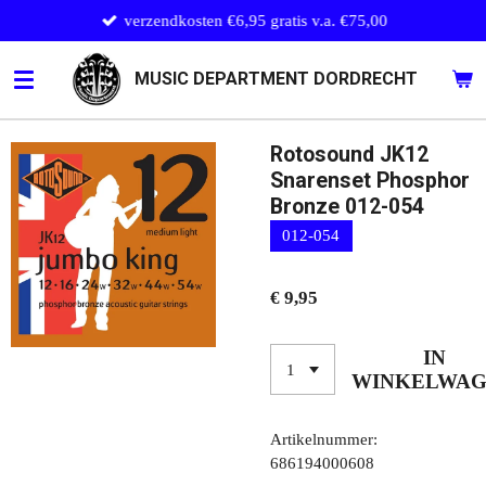
verzendkosten €6,95 gratis v.a. €75,00
Ga
direct
naar
MUSIC DEPARTMENT DORDRECHT
de
hoofdinhoud
Rotosound JK12
Snarenset Phosphor
Bronze 012-054
012-054
€ 9,95
IN
WINKELWA
Artikelnummer:
686194000608