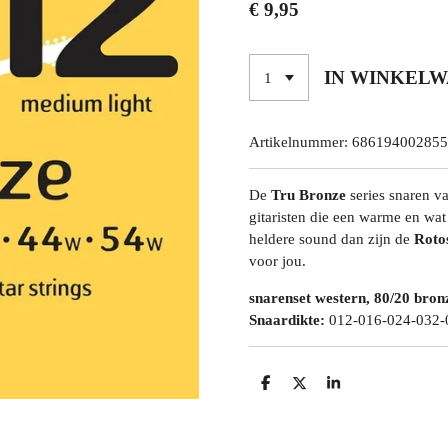
€ 9,95
IN WINKEL
Artikelnummer:
686194002855
De
Tru Bronze
series snaren va
gitaristen die een warme en wat
heldere sound dan zijn de
Roto
voor jou.
snarenset western, 80/20 bron
Snaardikte:
012-016-024-032-
D
D
S
E
E
H
L
E
A
E
L
R