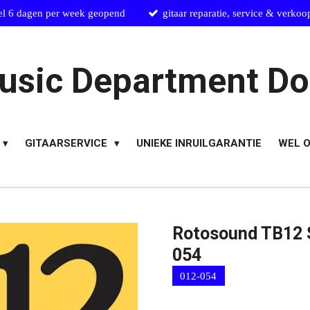
el 6 dagen per week geopend
gitaar reparatie, service & verkoo
usic Department Do
GITAARSERVICE
UNIEKE INRUILGARANTIE
WEL O
Rotosound TB12 S
054
012-054