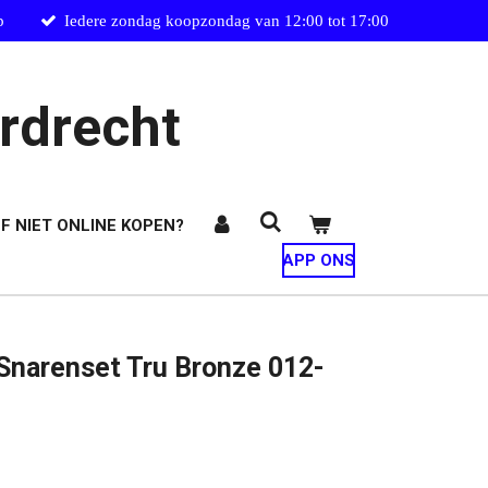
p
Iedere zondag koopzondag van 12:00 tot 17:00
rdrecht
F NIET ONLINE KOPEN?
APP ONS
narenset Tru Bronze 012-