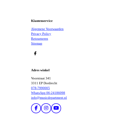
Klantenservice
Algemene Voorwaarden
Privacy Policy
Retourneren
Sitemap
D
E
L
E
Adres winkel
N
Voorstraat 341
3311 EP Dordrecht
078-7990005
WhatsApp 06-24186098
info@musicdepartment.nl
F
I
Y