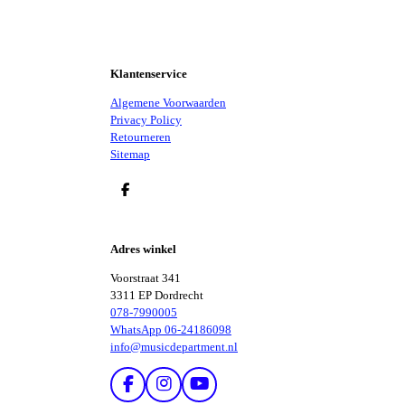
Klantenservice
Algemene Voorwaarden
Privacy Policy
Retourneren
Sitemap
D
E
L
E
Adres winkel
N
Voorstraat 341
3311 EP Dordrecht
078-7990005
WhatsApp 06-24186098
info@musicdepartment.nl
F
I
Y