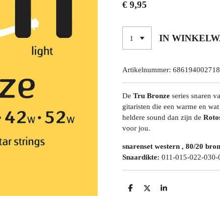
€ 9,95
IN WINKEL
Artikelnummer:
686194002718
De
Tru Bronze
series snaren va
gitaristen die een warme en wat
heldere sound dan zijn de
Roto
voor jou.
snarenset western , 80/20 br
Snaardikte:
011-015-022-030-
D
D
S
E
E
H
L
E
A
E
L
R