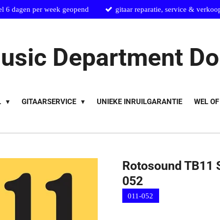
el 6 dagen per week geopend
gitaar reparatie, service & verkoo
usic Department Do
L
GITAARSERVICE
UNIEKE INRUILGARANTIE
WEL OF
Rotosound TB11 S
052
011-052