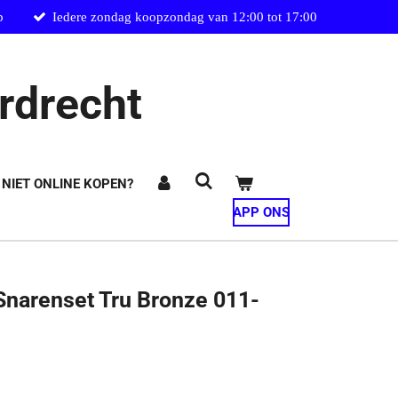
p
Iedere zondag koopzondag van 12:00 tot 17:00
rdrecht
 NIET ONLINE KOPEN?
APP ONS
narenset Tru Bronze 011-