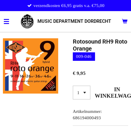
verzendkosten €6,95 gratis v.a. €75,00
Ga
direct
naar
MUSIC DEPARTMENT DORDRECHT
de
hoofdinhoud
Rotosound RH9 Roto
Orange
009-046
€ 9,95
IN
WINKELWA
Artikelnummer:
686194000493