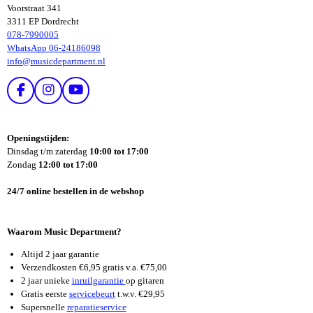
Voorstraat 341
3311 EP Dordrecht
078-7990005
WhatsApp 06-24186098
info@musicdepartment.nl
F
I
Y
A
N
O
C
S
U
E
T
T
Openingstijden:
B
A
U
Dinsdag t/m zaterdag
10:00 tot 17:00
O
G
B
Zondag
12:00 tot 17:00
O
R
E
K
A
24/7 online bestellen in de webshop
M
Waarom Music Department?
Altijd 2 jaar garantie
Verzendkosten €6,95 gratis v.a. €75,00
2 jaar unieke
inruilgarantie
op gitaren
Gratis eerste
servicebeurt
t.w.v. €29,95
Supersnelle
reparatieservice