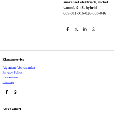
snarenset elektrisch, nickel
wound, 9-46, hybrid
009-011-016-026-036-046
D
D
S
D
E
E
H
E
L
E
A
L
E
L
R
E
N
E
N
Klantenservice
Algemene Voorwaarden
Privacy Policy
Retourneren
Sitemap
D
D
E
E
L
L
E
E
Adres winkel
N
N