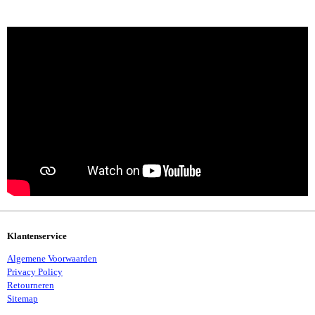
L
E
A
L
E
L
R
E
N
E
N
Klantenservice
Algemene Voorwaarden
Privacy Policy
Retourneren
Sitemap