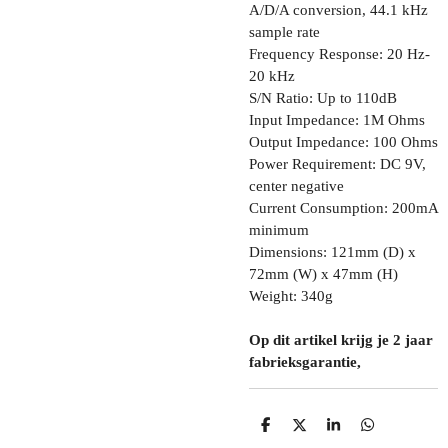
A/D/A conversion, 44.1 kHz
sample rate
Frequency Response: 20 Hz-
20 kHz
S/N Ratio: Up to 110dB
Input Impedance: 1M Ohms
Output Impedance: 100 Ohms
Power Requirement: DC 9V,
center negative
Current Consumption: 200mA
minimum
Dimensions: 121mm (D) x
72mm (W) x 47mm (H)
Weight: 340g
Op dit artikel krijg je 2 jaar
fabrieksgarantie,
D
D
S
D
E
E
H
E