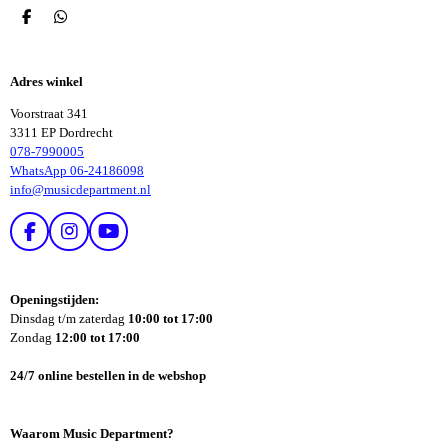
D
D
E
E
L
L
E
E
Adres winkel
N
N
Voorstraat 341
3311 EP Dordrecht
078-7990005
WhatsApp 06-24186098
info@musicdepartment.nl
F
I
Y
A
N
O
C
S
U
E
T
T
Openingstijden:
B
A
U
Dinsdag t/m zaterdag
10:00 tot 17:00
O
G
B
Zondag
12:00 tot 17:00
O
R
E
K
A
24/7 online bestellen in de webshop
M
Waarom Music Department?