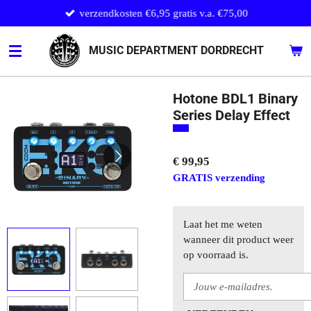
verzendkosten €6,95 gratis v.a. €75,00
Ga
direct
naar
MUSIC DEPARTMENT DORDRECHT
de
hoofdinhoud
Hotone BDL1 Binary
Series Delay Effect
€ 99,95
GRATIS verzending
Laat het me weten
wanneer dit product weer
op voorraad is.