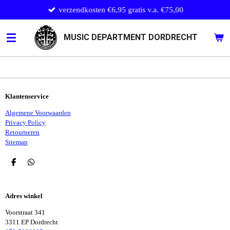
verzendkosten €6,95 gratis v.a. €75,00
Ga
direct
naar
MUSIC DEPARTMENT DORDRECHT
de
hoofdinhoud
Klantenservice
Algemene Voorwaarden
Privacy Policy
Retourneren
Sitemap
D
D
E
E
L
L
E
E
Adres winkel
N
N
Voorstraat 341
3311 EP Dordrecht