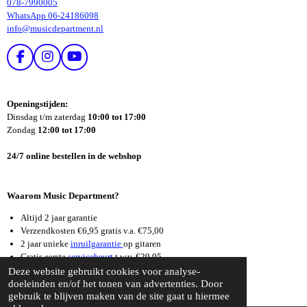
078-7990005
WhatsApp 06-24186098
info@musicdepartment.nl
F
I
Y
A
N
O
C
S
U
E
T
T
Openingstijden:
B
A
U
Dinsdag t/m zaterdag
10:00 tot 17:00
O
G
B
Zondag
12:00 tot 17:00
O
R
E
K
A
24/7 online bestellen in de webshop
M
Waarom Music Department?
Altijd 2 jaar garantie
Verzendkosten €6,95 gratis v.a. €75,00
2 jaar unieke
inruilgarantie
op gitaren
Gratis eerste
servicebeurt
t.w.v. €29,95
Supersnelle
reparatieservice
Deze website gebruikt cookies voor analyse-
doeleinden en/of het tonen van advertenties. Door
© 2026 Music Department Dordrecht
gebruik te blijven maken van de site gaat u hiermee