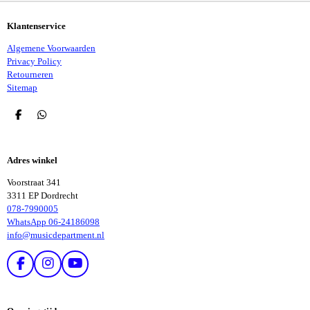
Klantenservice
Algemene Voorwaarden
Privacy Policy
Retourneren
Sitemap
D
D
E
E
L
L
E
E
Adres winkel
N
N
Voorstraat 341
3311 EP Dordrecht
078-7990005
WhatsApp 06-24186098
info@musicdepartment.nl
F
I
Y
A
N
O
C
S
U
E
T
T