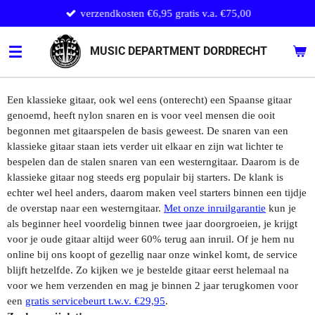
verzendkosten €6,95 gratis v.a. €75,00
Ga
direct
naar
MUSIC DEPARTMENT DORDRECHT
de
hoofdinhoud
Een klassieke gitaar, ook wel eens (onterecht) een Spaanse gitaar
genoemd, heeft nylon snaren en is voor veel mensen die ooit
begonnen met gitaarspelen de basis geweest. De snaren van een
klassieke gitaar staan iets verder uit elkaar en zijn wat lichter te
bespelen dan de stalen snaren van een westerngitaar. Daarom is de
klassieke gitaar nog steeds erg populair bij starters. De klank is
echter wel heel anders, daarom maken veel starters binnen een tijdje
de overstap naar een westerngitaar.
Met onze inruilgarantie
kun je
als beginner heel voordelig binnen twee jaar doorgroeien, je krijgt
voor je oude gitaar altijd weer 60% terug aan inruil. Of je hem nu
online bij ons koopt of gezellig naar onze winkel komt, de service
blijft hetzelfde. Zo kijken we je bestelde gitaar eerst helemaal na
voor we hem verzenden en mag je binnen 2 jaar terugkomen voor
een
gratis servicebeurt t.w.v. €29,95
.